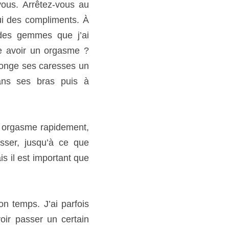
 s’arrêter, à me ternir 
 rapidement, c’est très 
xcitation soit tellement 
 jeu et non un travail. »
’ai parfois l’impression 
temps seulement à nous 
gnent de ne pas pouvoir 
rainte de se voir blâmer 
 suite à la pénétration. 
i, en règle générale, je 