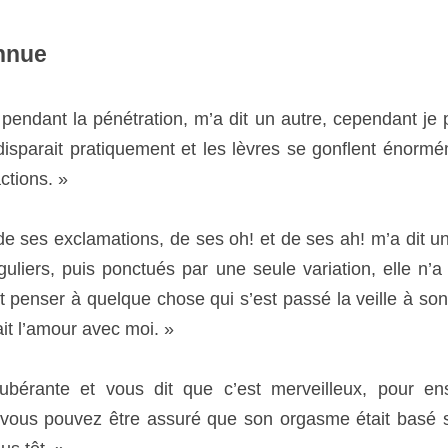
nue
 pendant la pénétration, m’a dit un autre, cependant je peux le d
pratiquement et les lèvres se gonflent énormément en même
 ses exclamations, de ses oh! et de ses ah! m’a dit un avocat 
s ponctués par une seule variation, elle n’a probablement pas e
ui s’est passé la veille à son travail, puis elle s’est souvenue
rante et vous dit que c’est merveilleux, pour ensuite vous de
suré que son orgasme était basé sur un désir : celui de vous voi