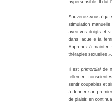
langue. Principalement a
de manière à lui accord
minutes ou davantage (v
stimulation manuelle ou 
Il est 
primordial
 de ne
conscientes des sentime
simuler un orgasme, p
orgasme à une femme si
caresses jusqu’à ce que 
Un thérapeute en vogue
lui. Jouez avec elle. N’
les conditions se trouv
« Comment on peut me f