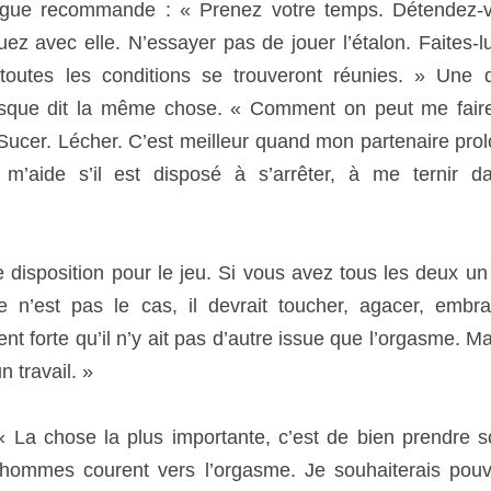
 ses caresses un certain temps. Cela m’aide s’il est disposé à
commencer. »
disposition pour le jeu. Si vous avez tous les deux un orgasme
 cas, il devrait toucher, agacer, embrasser, jusqu’à ce que l’e
’autre issue que l’orgasme. Mais il est important que ce soit un
a chose la plus importante, c’est de bien prendre son temps. J
 vers l’orgasme. Je souhaiterais pouvoir passer un certain 
utre. C’est en partie la faute de la femme. Les hommes crai
emande qui vraiment fait pression sur l’autre. Il existe une c
s hommes sautaient littéralement sur moi et passaient tout de
dans le lit et se préoccupent de ma jouissance. C’est pourquo
s fins de semaine ou durant les vacances.