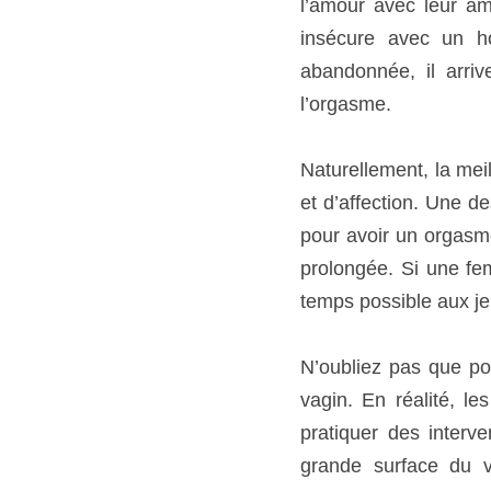
Naturellement, la meil
d’affection. Une des ra
orgasme, c’est qu’elles
n’a pas d’orgasme, pass
et à l’étreinte sexuelle.
N’oubliez pas que pour 
réalité, les deux tier
interventions chirurgica
insensible, il est bon d
au début et toujours le t
Souvenez-vous également
manuelle ou orale que pa