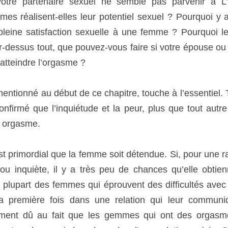
une femme ? Pourquoi le « Grand Orgasme » est-il si fugitif ? 
re épouse ou votre amie continue à avoir de la difficulté à att
mentionné au début de ce chapitre, touche à l’essentiel.
irmé que l’inquiétude et la peur, plus que tout autre facteur
rimordial que la femme soit détendue. Si, pour une raison q
, il y a très peu de chances qu’elle obtienne un orgasme. Ceci
éprouvent des difficultés avec l’orgasme l’atteignent généra
 qui leur communique un sentiment de sécurité. C’est égalem
asmes régulièrement font l’amour avec leur amant ou leur a
 femme se sent insécure avec un homme, ou si elle éprouve la
bandonnée, il arrive souvent qu’elle ne puisse pas se déte