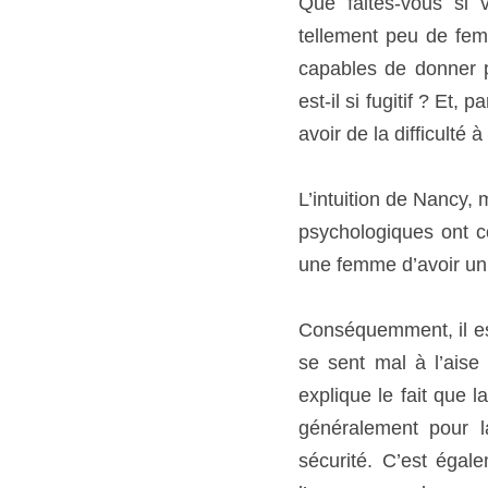
satisfaction sexuelle à 
pouvez-vous faire si vot
L’intuition de Nancy, 
psychologiques ont conf
d’avoir un orgasme.
Conséquemment, il est p
mal à l’aise ou inquiète
plupart des femmes qui 
fois dans une relation
gemmes qui ont des org
relation suivie. Si une
inconsciente, d’être a
atteindre l’orgasme.