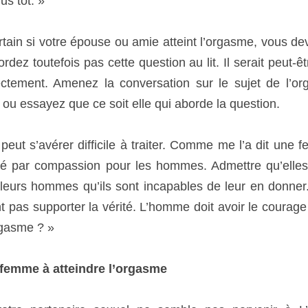
in si votre épouse ou amie atteint l’orgasme, vous devriez pro
s pas cette question au lit. Il serait peut-être aussi préfér
 conversation sur le sujet de l’orgasme féminin, ou de l’
 qui aborde la question.
ut s’avérer difficile à traiter. Comme me l’a dit une femme :
ssion pour les hommes. Admettre qu’elles n’ont pas d’orgasm
nt incapables de leur en donner. Elles croient que les ho
homme doit avoir le courage de demander : « Est-ce que tu as 
mme à atteindre l’orgasme
e partenaire sexuel ne semble pas parvenir à L’orgasme ? Po
leur potentiel sexuel ? Pourquoi y a-t-il si peu d’hommes ca