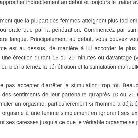
u début, vous pouvez vous limiter à la position dans laquelle
er le plus de contrôle possible. Apprenez à maintenir une é
oir chapitre 13, « Les thérapies sexuelles », ou bien altern
orale du clitoris.
 pas accepter d’arrêter la stimulation trop tôt. Beaucoup d
nts de leur partenaire qu’après 10 ou 20 minutes, elles vont
articulièrement si l’homme a déjà éjaculé. U ami a réussi
mplement en ignorant ses exclamations et ses cris de plai
le véritable orgasme se produise.
 recommande : « Prenez votre temps. Détendez-vous. Arrêtez-
essayer pas de jouer l’étalon. Faites-lui des compliments. À u
eront réunies. » Une des gemmes que j’ai interviewées m’a pre
aire avoir un orgasme ? Toucher. Embrasser. Sucer. Lécher