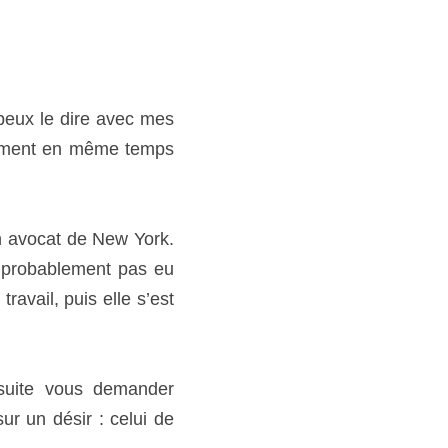
ire avec mes doigts, car 
 temps que je sens les 
de New York. S’ils sont 
u d’orgasme. Elle devait 
 qu’elle faisait l’amour 
mander d’éjaculer à son 
r en finir au plus tôt. »