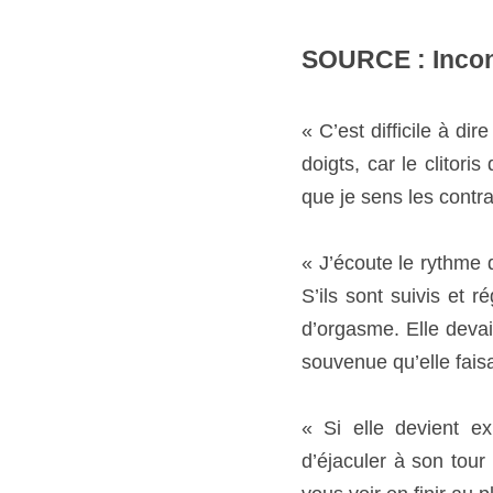
SOURCE : Incon
« C’est difficile à dire
le clitoris disparait 
contractions. »
« J’écoute le rythme de
suivis et réguliers, pui
penser à quelque chose q
avec moi. »
« Si elle devient exubé
tour vous pouvez être as