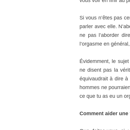
Si vous n’êtes pas certa
elle. N’abordez toutefoi
directement. Amenez la
essayez que ce soit elle
Évidemment, le sujet pe
pas la vérité par compa
leurs hommes qu’ils so
supporter la vérité. L’
Comment aider une fe
Que faites-vous si votr
femmes réalisent-elles 