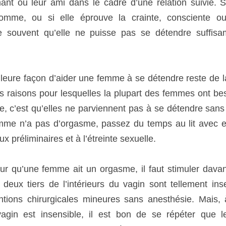
leure façon d’aider une femme à se détendre reste de la c
isons pour lesquelles la plupart des femmes ont besoin de plus
 ne parviennent pas à se détendre sans une intimité physique 
ez du temps au lit avec elle. Consacrez tout le temps possible
qu’une femme ait un orgasme, il faut stimuler davantage le cl
s de l’intérieurs du vagin sont tellement insensibles qu’o
les mineures sans anesthésie. Mais, à l’opposé, si la plus gra
e se répéter que le clitoris est souvent hypersensible. Il dut l
raiter avec délicatesse.
 que la plupart des femmes atteignent plus facilement l’orga
r la pénétration. Commencez par stimuler la tige du clitoris 