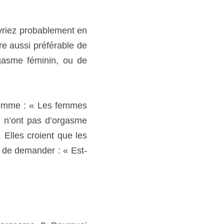
bablement en parler avec 
able de ne pas l’aborder 
orgasme en général, ou 
 « Les femmes ne disent 
e équivaudrait à dire à 
mmes ne pourraient pas 
eu un orgasme ? »
urquoi tellement peu de 
pables de donner pleine 