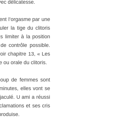
 la femme est au-dessus, 
rection durant 15 ou 20 
ez la pénétration et la 
e femmes sont tellement 
 se sentir coupables et 
 à donner son premier 
sir, en continuant ses 
vous au besoin. Parlez-
n certain moment, toutes 
sque dit la même chose. 
. C’est meilleur quand 