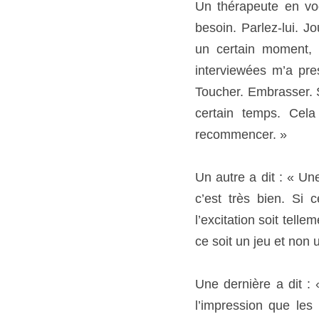
mon partenaire prolonge
dans ses bras puis à re
Un autre a dit : « Une 
bien. Si ce n’est pas le
forte qu’il n’y ait pas d
Une dernière a dit : « L
que les hommes courent
sentir près l’un de l’a
nous satisfaire. Je me d
en amour. Auparavant, le
Maintenant, ils sautent 
préfère faire l’amour le