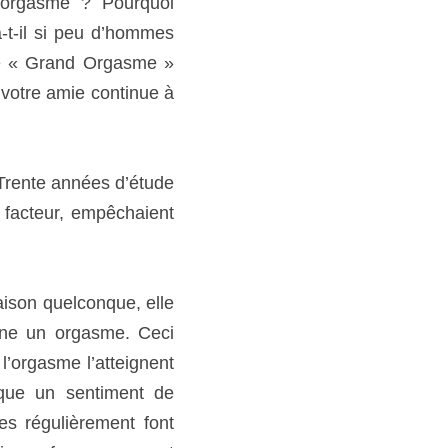
Et, par-dessus tout, que 
eindre l’orgasme ?
 Trente années d’étude 
, empêchaient une femme 
uelconque, elle se sent 
 explique le fait que la 
lement pour la première 
ent dû au fait que les 
mi dans le cadre d’une 
 crainte, consciente ou 
ndre suffisamment pour 