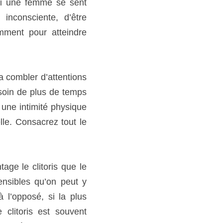
ombler d’attentions et 
 de temps pour avoir un 
prolongée. Si une femme 
 aux jeux préliminaires 
itoris que le vagin. En 
n peut y pratiquer des 
nde surface du vagin est 
’approcher indirectement 
sme par une stimulation 
avec vos doigts et votre 