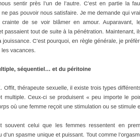
ple, séquentiel… et du péritoine
Offit, thérapeute sexuelle, il existe trois types différent
ultiple. Ceux-ci se produisent « peu importe le point de stim
femme reçoit une stimulation ou se stimule elle-même ».
souvent celui que les femmes ressentent en premier. Il pe
sme unique et puissant. Tout comme l’orgasme masculin, l’
tisfaisant. L’orgasme 
multiple
 est une série d’orgasmes simple
ec une brève pause de repos. Shere Hite rapporte que les femm
e d’orgasmes, généralement pas très intenses, qui se suivent 
 et séquentiels ont ceci en commun ; une femme ne dévelo