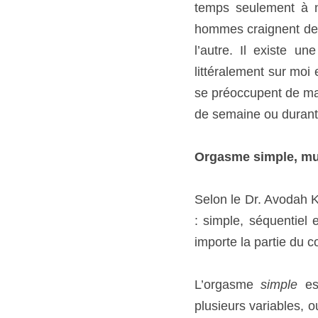
Orgasme simple, multi
Selon le Dr. Avodah K. 
simple, séquentiel et m
partie du corps où une 
L’orgasme 
simple
 est 
variables, ou d’un spa
femme est intense et sa
se suivent à la file av
séquentiel
 est une suit
intercalaire.
Les orgasmes multiples