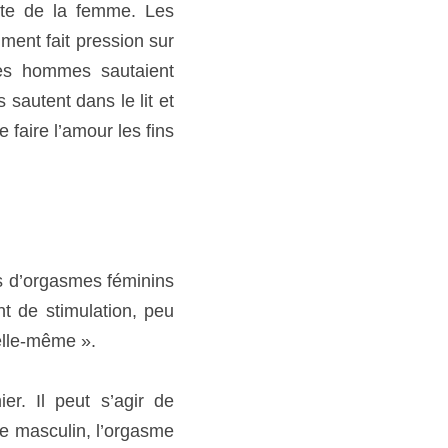
s d’orgasmes féminins : 
ulation, peu importe la 
ut s’agir de plusieurs 
orgasme simple chez la 
s d’intensité variée qui 
es qui ont des orgasmes 
multiples peuvent ressentir cinq ou six orgasmes complets en quelques minutes. Par contraste, l’orgasme 
l’un l’autre sans pause 
ppe la capacité de les 